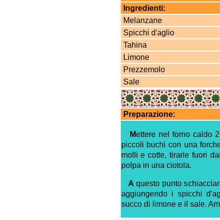
Ingredienti:
Melanzane
Spicchi d'aglio
Tahina
Limone
Prezzemolo
Sale
Preparazione:
M
ettere nel forno caldo 
piccoli buchi con una forch
molli e cotte, tirarle fuori 
polpa in una ciotola.
A
questo punto schiacciar
aggiungendo i spicchi d'agli
succo di limone e il sale. Am