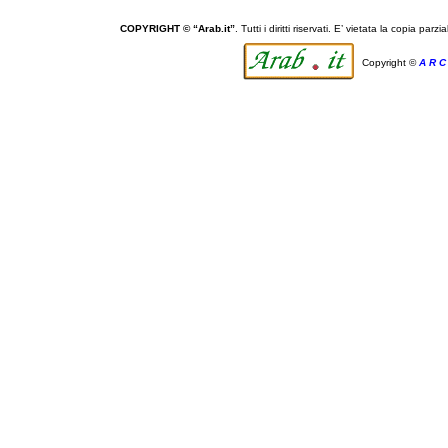
COPYRIGHT © “Arab.it”
. Tutti i diritti riservati. E’ vietata la copia par
Copyright ©
A R C