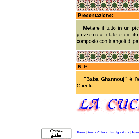
Presentazione:
M
ettere il tutto in un p
prezzemolo tritato e un filo
composto con triangoli di pa
N. B.
"Baba Ghannouj"
è l'a
Oriente.
Home
|
Arte e Cultura
|
Immigrazione
|
Isla