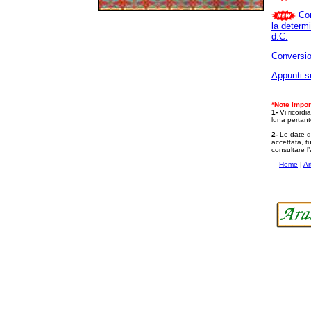
Com
la determ
d.C.
Conversio
Appunti s
*Note import
1-
Vi ricordia
luna pertant
2-
Le date de
accettata, tu
consultare l’
Home
|
Ar